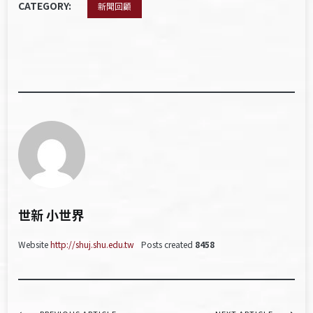
CATEGORY:
新聞回顧
世新 小世界
Website
http://shuj.shu.edu.tw
Posts created
8458