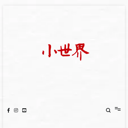
Skip
to
content
我們立足小世界，學習記錄浩瀚蒼穹
世新大學小世界