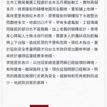
北市工務局養護工程處於去年五月開始動工，費時兩個
多月，將景隆街的騎樓地面完全翻修，重新鋪上地磚。
萬祥里里長張紅木表示，原景隆街的騎樓因下水道整治
而翻修多次，地面凹凸不平，早有多處龜裂，工程填補
而隆起的部分也不甚雅觀，加上老舊的騎樓設計，使得
身心障礙人士無法自行前進，需要多人的攙扶或抬起輪
椅上下台階，造成民眾的不便和危險。張紅木指出，基
於這些安全考量問題才向台北市政府提出翻修申請，後
來終於獲得這筆經費來修繕。
李姓居民表示，以往回家總是要閃躲已經毀壞的磚塊，
有時還會一腳踩進碎土堆。現在這個問題已經解決，明
亮的路面在晚間行走更為安全，遮蔽物和死角相對的減
少，他感到非常的高興。