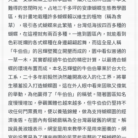
難得的悠閒時光。占地三千多坪的安康蝴蝶生態教學園
區，有計畫地栽種許多蝴蝶賴以維生的植物（稱為食
草），吸引各式蝴蝶來此繁殖，台灣低海拔四百多種的
蝴蝶，在這裡就有兩百多種。一進到園區內，就能看到
色彩斑斕的各式蝶種在身邊翩翩起舞，而這全是人稱
「牛伯伯」的呂輝壁獨立開墾而成的，園中看似普通的
一草一木，其實都經過牛伯伯的精密計算，以最適合蝴
蝶的環境布置而成。本名呂輝璧的牛伯伯畢業於台大化
工系，二十多年前毅然決然離開高收入的化工界，將畢
生積蓄投入打造蝴蝶園。這在外人眼中看來固執又傻氣
的舉動，為他贏得了「牛伯伯」的稱號。隨著園區知名
度慢慢增加，參觀團體也越來越多，但牛伯伯仍堅持不
收任何門票費用，便以養殖錦鯉，做為支持蝴蝶園的經
濟後盾。在園內有個被戲稱為全台灣最破舊的網室。解
說員黃淑娥表示，網室是用來教學不是用來圈養的，網
室的設置是為了讓來遊園的民眾能完整的了解蝴蝶的一