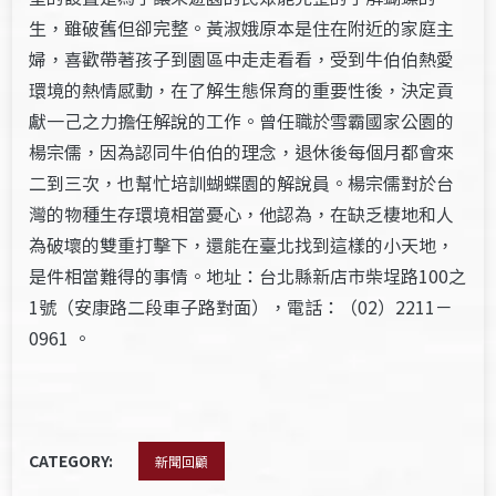
生，雖破舊但卻完整。黃淑娥原本是住在附近的家庭主
婦，喜歡帶著孩子到園區中走走看看，受到牛伯伯熱愛
環境的熱情感動，在了解生態保育的重要性後，決定貢
獻一己之力擔任解說的工作。曾任職於雪霸國家公園的
楊宗儒，因為認同牛伯伯的理念，退休後每個月都會來
二到三次，也幫忙培訓蝴蝶園的解說員。楊宗儒對於台
灣的物種生存環境相當憂心，他認為，在缺乏棲地和人
為破壞的雙重打擊下，還能在臺北找到這樣的小天地，
是件相當難得的事情。地址：台北縣新店市柴埕路100之
1號（安康路二段車子路對面），電話：（02）2211－
0961 。
CATEGORY:
新聞回顧