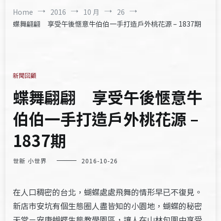
Home
2016
10 月
26
蝶舞翩翩 享受午後愜意牛伯伯一手打造戶外桃花源 – 1837期
新聞回顧
蝶舞翩翩 享受午後愜意牛
伯伯一手打造戶外桃花源 –
1837期
世新 小世界
2016-10-26
在人口稠密的台北，蝴蝶處處飛舞的情形早已不復見。
新店市安坑有個生態圈人盡皆知的小園地，蝴蝶的秘密
天堂－安康蝴蝶生態教學園區，讓人在山林包圍中享受