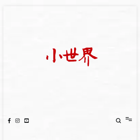
Skip
to
content
我們立足小世界，學習記錄浩瀚蒼穹
世新大學小世界