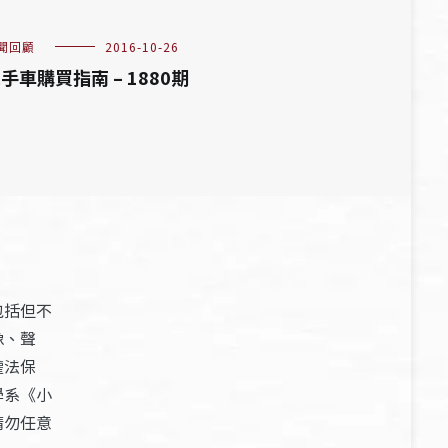
聞回顧
2016-10-26
手車購買指南 – 1880期
包括但不
像、聲
權法保
學系《小
請勿任意