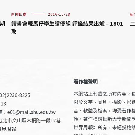
新聞回顧
2016-10-28
新
9期
讀書會報馬仔學生績優組 評鑑結果出爐 – 1801
二
期
著作權聲明
：
本網站上刊載之所有內容，
2)2236-8225
限於文字、圖片、攝影、影
13
音、軟體及檔案，均受著作
e01@mail.shu.edu.tw
護，著作權歸世新大學新聞
台北市文山區木柵路一段17巷
世界周報》所有，未經授權
世界周報