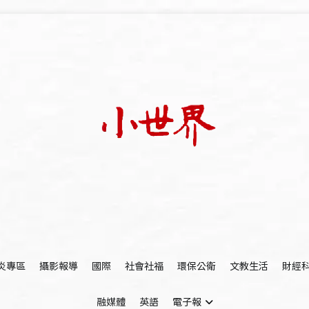
我們立足小世界，學習記錄浩瀚蒼穹
世新大學小世界
炎專區
攝影報導
國際
社會社福
環保公衛
文教生活
財經
融媒體
英語
電子報