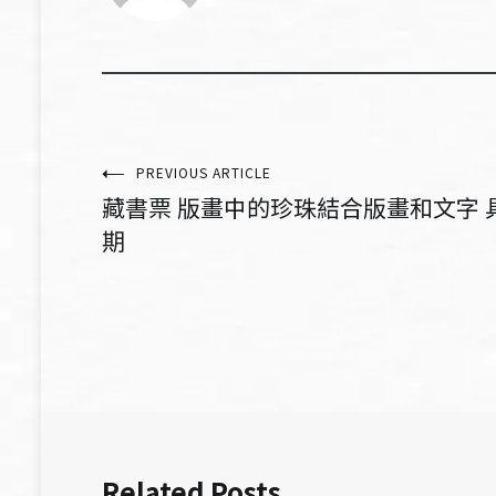
文
PREVIOUS ARTICLE
藏書票 版畫中的珍珠結合版畫和文字 具實
章
期
導
覽
Related Posts