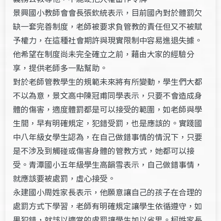
景興國小教師會會長張欽統表示，目前國內對於體罰欠
缺一套完善制度，老師被要求負管教的責任但又不被賦
予權力，在這種社會期許與現實限制中容易進退失據。
他希望在制度尚未完全確立之前，藉由大家的經驗分
享，提供老師多一點幫助。
對於老師管教學生的規範未來將有所變動，學生們大都
不以為意，景文高中陳冠甫同學表示，只要不會造成身
體的傷害，適度體罰都是可以接受的範圍，如老師與學
生間，早有明確規定，犯錯受罰，也是應該的。實踐國
中八年級女學生認為，在自己做錯事情的情況下，只要
是不涉及到觸碰或傷害身體的管教方式，她都可以接
受。青潭國小五年級學生高韻雪表示，自己做錯事情，
就應該要被處罰，虛心接受。
永建國小周姓家長表示，他願意讓自己的孩子在合理的
處罰方式下學習，老師有明確規定讓學生依循遵守，如
果犯錯，就該以適當的處罰讓學生加以省思。柯姓家長