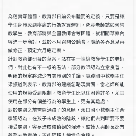
為落實零體罰，教育部日前公布體罰的定義，只要是讓
學生身體感到疼痛的行為就算體罰，究竟老師該如何管
教學生，教育部將與全國教師會等團體，就相關草案內
容進一步商討，並於本月召開公聽會，廣納各界意見再
做修正，預定六月底定案。
針對教育部研擬的草案，站在第一陣線教導學生的老師
們，對此也有不一樣的看法，部分教師認為立意良善，
明確的規定將減少有關體罰的爭議。實踐國中教務主任
梁振道則表示，教育部的建議忽略現實面，當老師所能
使用的規範受到限制，教育學生比以往困難許多，尤其
使用在部分有偏差行為的學生上，更有其難處。
對於處罰之前需經過孩子的意願，溪口國小教務主任余
家姍認為，在孩子未成熟的階段，讓他們去判斷要不要
接受處罰，容易造成價值觀的混淆。監護人與師長都有
義務去教導他，不能硬把人權當作令牌。