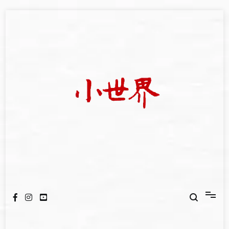
Skip
to
content
我們立足小世界，學習記錄浩瀚蒼穹
世新大學小世界