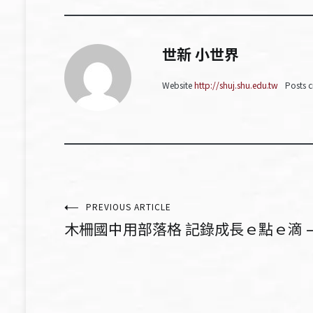
世新 小世界
Website
http://shuj.shu.edu.tw
Posts c
文
PREVIOUS ARTICLE
木柵國中用部落格 記錄成長ｅ點ｅ滴 – 
章
導