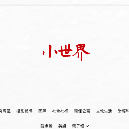
我們立足小世界，學習記錄浩瀚蒼穹
世新大學小世界
炎專區
攝影報導
國際
社會社福
環保公衛
文教生活
財經
融媒體
英語
電子報