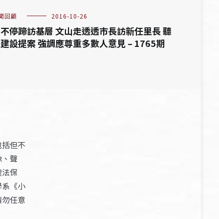
聞回顧
2016-10-26
不停蹄訪基層 文山走透透市長訪新任里長 聽
建設提案 強調應尊重多數人意見 – 1765期
包括但不
像、聲
權法保
學系《小
請勿任意