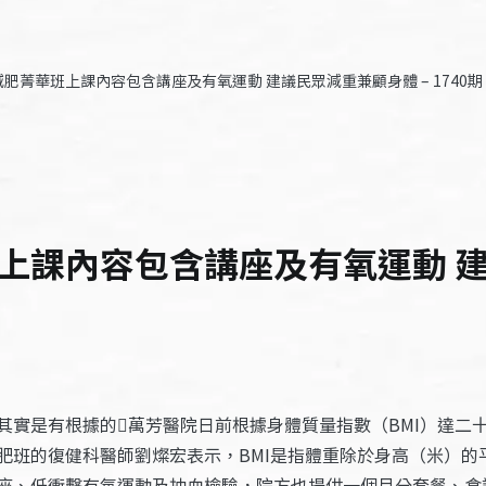
肥菁華班上課內容包含講座及有氧運動 建議民眾減重兼顧身體 – 1740期
上課內容包含講座及有氧運動 建
其實是有根據的萬芳醫院日前根據身體質量指數（BMI）達二
肥班的復健科醫師劉燦宏表示，BMI是指體重除於身高（米）的
座、低衝擊有氧運動及抽血檢驗，院方也提供一個月分套餐、食