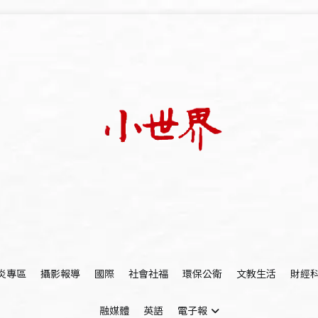
我們立足小世界，學習記錄浩瀚蒼穹
世新大學小世界
炎專區
攝影報導
國際
社會社福
環保公衛
文教生活
財經
融媒體
英語
電子報