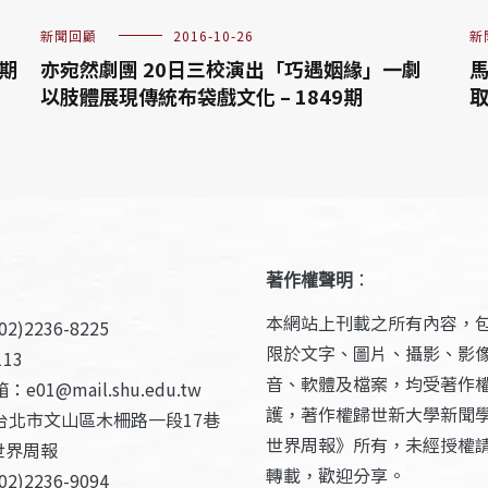
新聞回顧
2016-10-26
新
8期
亦宛然劇團 20日三校演出「巧遇姻緣」一劇
馬
以肢體展現傳統布袋戲文化 – 1849期
取
著作權聲明
：
本網站上刊載之所有內容，
2)2236-8225
限於文字、圖片、攝影、影
13
音、軟體及檔案，均受著作
e01@mail.shu.edu.tw
護，著作權歸世新大學新聞
台北市文山區木柵路一段17巷
世界周報》所有，未經授權
世界周報
轉載，歡迎分享。
2)2236-9094