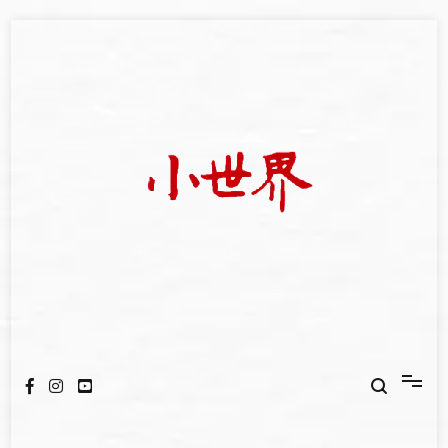
Skip
to
content
我們立足小世界，學習記錄浩瀚蒼穹
世新大學小世界