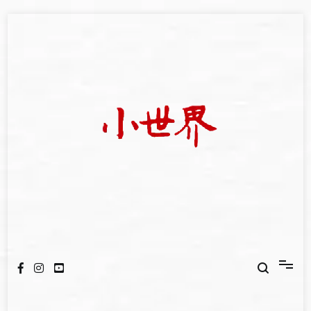
Skip
to
content
我們立足小世界，學習記錄浩瀚蒼穹
世新大學小世界