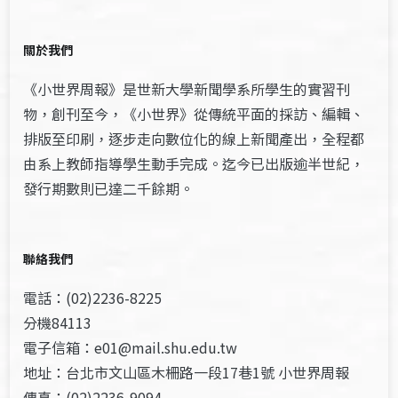
關於我們
《小世界周報》是世新大學新聞學系所學生的實習刊
物，創刊至今，《小世界》從傳統平面的採訪、編輯、
排版至印刷，逐步走向數位化的線上新聞產出，全程都
由系上教師指導學生動手完成。迄今已出版逾半世紀，
發行期數則已達二千餘期。
聯絡我們
電話：(02)2236-8225
分機84113
電子信箱：e01@mail.shu.edu.tw
地址：台北市文山區木柵路一段17巷1號 小世界周報
傳真：(02)2236-9094