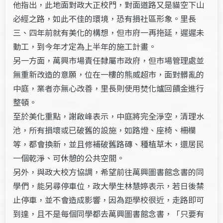
他指出，此地面對政大正校門，對面道路又是貓空下山
必經之路，如此不佳的環境，恐有損社區形象。里長
三、四年前就有美化的構想，但市府一再拖延，遲遲未
動工，到今年才定為上半年的施工計畫。
另一方面，萬興市場責任隸屬市政府，但市場管理處並
無重新改造的意願，位在一樓的熊威超市，面對髒亂的
中庭，業者亦無心改善，里長則使用焚化爐回饋金進行
整頓。
至於美化重點，謝啟峰表示，中庭將完全淨空，清理水
池，所有損壞或已破舊的設施，如路燈、座椅、柵欄
等，都會換新，並且修補破舊路磚、種植草木，還居民
一個乾淨、可休憩的公共空間。
另外，與政大校方協調，希望前往萬興圖書館念書的同
學們，能另尋停車位，政大學生林慧婷表示，若日後禁
止停車，並不會造成影響，因為距學校很近，走路即可
到達，且不是每個同學都去萬興圖書館念書，「只要有