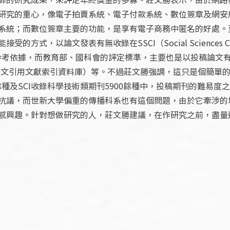
研究的重心，像電子拍賣系統、電子付款系統、數位簽章及網安
系統；而數位簽章主要的功能，是享有電子商務中匿名的好處。
，以論文發表有無收錄在SSCI（Social Sciences Cit
科學引文索引）為參考依據，而教育部、國科會的評定標準，主要也是以投稿論
ion Index藝術人文引用文獻索引資料庫）等。不過莊文勝強調，這
0餘種及SCI收錄科學技術類期刊5900餘種中，投稿期刊的難
抗議，而世新大學偏重的傳播科系也有這個問題，由於它牽涉的地
感興趣。針對想做研究的人，莊文勝建議，在作研究之前，盡量