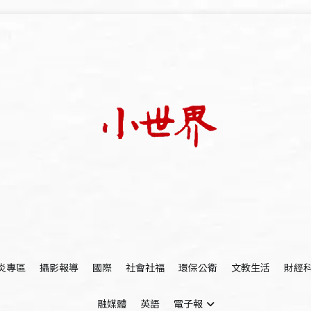
我們立足小世界，學習記錄浩瀚蒼穹
世新大學小世界
炎專區
攝影報導
國際
社會社福
環保公衛
文教生活
財經
融媒體
英語
電子報