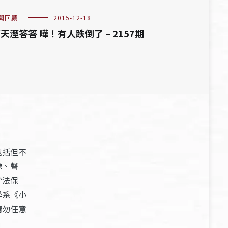
聞回顧
2015-12-18
天溼答答 嘩！有人跌倒了 – 2157期
包括但不
像、聲
權法保
學系《小
請勿任意