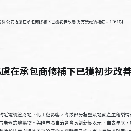
裂 公安堪慮在承包商修補下已獲初步改善 仍有幾處須補強 – 1761期
慮在承包商修補下已獲初步改善 仍
附近電纜管路地下化工程影響，導致部分牆壁及地面產生龜裂情
當老舊的建築物。興隆市場自治會會長劉新樹表示，自去年底，
販及前往市場購物民眾的安全。劉新樹又說，市場自治會幹部向