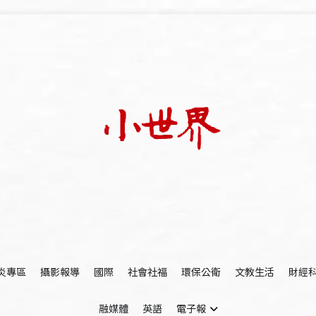
我們立足小世界，學習記錄浩瀚蒼穹
世新大學小世界
炎專區
攝影報導
國際
社會社福
環保公衛
文教生活
財經
融媒體
英語
電子報