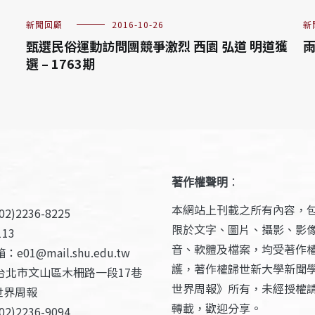
新聞回顧
2016-10-26
新
甄選民俗運動訪問團競爭激烈 西園 弘道 明道獲
雨
選 – 1763期
著作權聲明
：
本網站上刊載之所有內容，
2)2236-8225
限於文字、圖片、攝影、影
13
音、軟體及檔案，均受著作
e01@mail.shu.edu.tw
護，著作權歸世新大學新聞
台北市文山區木柵路一段17巷
世界周報》所有，未經授權
世界周報
轉載，歡迎分享。
2)2236-9094