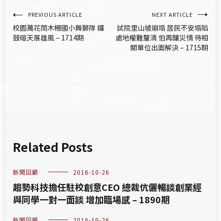
文
PREVIOUS ARTICLE
NEXT ARTICLE
校園萬花筒木柵國小舞獅隊 鑼
試院里山坡崩塌 居民不安塌陷
章
鼓暄天展雄風 – 1714期
處地權難釐清 怕再釀災情 待相
關單位出面解決 – 1715期
導
覽
Related Posts
新聞回顧
2016-10-26
趨勢科技擔任駐校創意CEO 總裁伉儷暢談創業經
與同學一對一面談 增加臨場感 – 1890期
新聞回顧
2016-10-26