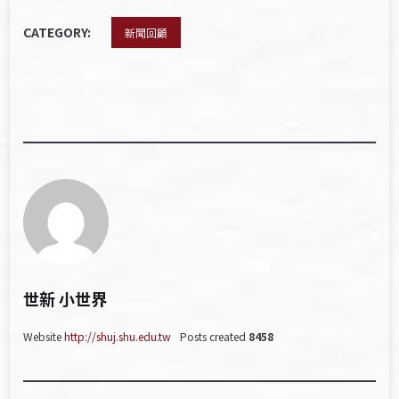
CATEGORY:
新聞回顧
世新 小世界
Website
http://shuj.shu.edu.tw
Posts created
8458