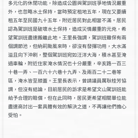
多元化的休閒功能，除造成公園與駕訓班爭地情況嚴重
外，也忽略水土保持，當時預定租地五年，現在又要續
租五年至民國九十五年，附近居民對此相當不滿。居民
認為駕訓班是破壞水土保持，造成災情嚴重的元兇，希
望駕訓班盡速搬離此地。王里長強調，駕訓班雖保有兩
個調節池，但納莉颱風來時，卻沒有發揮功用，大水滿
溢且向下沖刷，整個駕訓班宛如汪洋大海，積水甚至淹
過車輪，附近住家淹水情況也十分嚴重，辛亥路一百三
十巷一弄、一百六十六巷十九弄、及兩百二十二巷等
區，淹水皆至膝蓋。王里長表示，曾請議員厲耿桂芳協
調，但沒有結論，目前居民的訴求是希望文山駕訓班能
給予合理的賠償，但在此同時，居民更希望相關單位能
盡速商討出一套具體有效的解決之道，不再讓他們擔心
受怕。