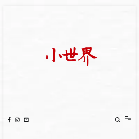
Skip
to
content
我們立足小世界，學習記錄浩瀚蒼穹
世新大學小世界