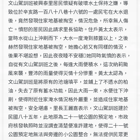
文山駕訓班被興泰里居民懷疑有破壞水土保持之嫌，導
致位於辛亥路一百八十八巷十六號的一處民宅在大水退
後，竟然發現住家地基被掏空，情況危急，所幸無人傷
亡。憤怒的居民因此請求里長協助。住戶黃太太表示，
當時水從山上沖刷而下，大水一度淹到膝蓋以上，之後
赫然發現住家地基被掏空，她擔心若又有同樣的情況，
後果不堪設想，因此夜夜睡不安穩她同時氣憤的表示，
自從有文山駕訓班之後，每逢大雨便積水，這次納莉颱
風來襲，豐沛的雨量使得災情十分慘重。黃太太認為，
文山駕訓班是將原有的池塘填平，並鋪上了不透水的柏
油，失去了原有蓄水功能，因此大雨一來，水便往下沖
刷，使得附近住家淹水情況格外嚴重，並造成住家地基
被掏空，安全堪慮。里長王麗嘉表示，文山駕訓班建於
民國八十五年，此地原為二十一號公園的預定地，市政
府核發執照時並沒調查清楚便准許建地，使得二十一號
公園預定地無法與旁邊的小公園整合，無法提供民眾更