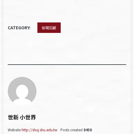
CATEGORY:
新聞回顧
世新 小世界
Website
http://shuj.shu.edu.tw
Posts created
8458