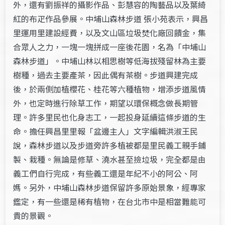
外，還有劉振祥的攝影作品、彭慧容的陶藝品以及葉綺
紅的布疋作品參展。中埔山森林步道 張小苑表示，興昌
里運用里建設經費，以及文山區垃圾焚化廠回饋金，集
合眾人之力，一塊一塊拼成一座後花園，名為「中埔山
森林步道」。中埔山林以相思樹等低海拔殘留林為主要
樹種，過去主要產茶，因此偶有茶樹。步道興建完成
後，於兩側加植櫻花、桂花等六種植物，增添步道風情
外，也定時進行除草工作，期望以環保概念做長期管
理。許多里民也化身志工，一起投身延續這條步道的生
命。擔任興昌里里報「盆邊主人」文字編輯洪淑王民
說，森林步道以及步道旁許多植被都是里民義工親手鋪
製、栽種。無論是修草、澆水甚至撿垃圾，完全都是由
義工們自行完成，有些義工還是年紀不小的阿公、阿
媽。另外，中埔山森林步道保留許多原始景象，經專家
鑑定，有一些還是稀有植物，在台北市中是相當難能可
貴的景觀。