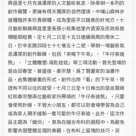
興昌里七月充滿濃厚的人文藝術氣息，除舉辦一系列的
創作展覽，更擁有得天獨厚的自然環境，中埔山森林步
道種植許多珍貴樹種，成為里民平日踏青的好地方。七
月藝術聯展興昌里里長張小苑集結里內資源及民政局敦
親睦鄰經費，定七月二日至十五日連續兩周的周休二
日，於辛亥路四段七十七巷五十二號，舉辦一場藝術氣
息濃厚的創作聯展，包括「來喝下午茶」、「牛仔泰迪
熊」、「立體雕塑-湯匙娃娃」等三項活動。首先登場的
是由邱春堂、曾盛俊、秦宗慧、吳丁賢畫家的油畫作
品，由集體繪畫的形式，創作出用「看」的下午茶，保
證有不同以往的感受。七月三日至十日推出的是由葉綺
紅和秦宗慧兩位藝術家所帶領的「牛仔泰迪熊」，只要
會使用針線，不管大小朋友，都可以到會場學習為自己
或為家人親手縫製一隻可愛的牛仔泰迪。此外，這次作
品主題為「縫份」，意為在縫合布料的過程中，為避免
影響衣服整體反摺的美觀，在布料上留塊的技巧。另