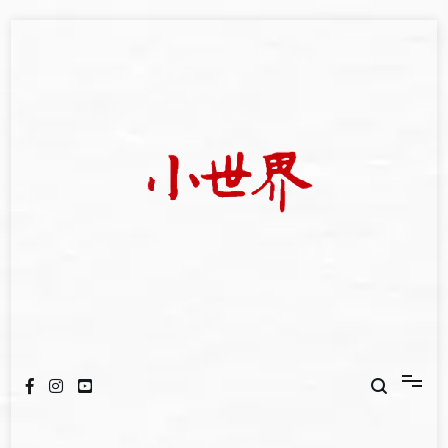
Skip
to
content
我們立足小世界，學習記錄浩瀚蒼穹
世新大學小世界