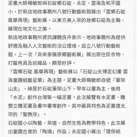
泥畫大師楊敏郎與石碇鄉石碇、永定、雲海及和平國
小，於新店地政事務所八號行動藝術館展出「雲鄉石碇
風華再現」藝術展，以東方美人茶的故鄉石碇為主軸，
展現在地文化之美。
新店地政事務所資訊課魏良卉表示，地政事務所為提供
舒適及融入人文藝術的洽公環境，設立八號行動藝術
館，上一次「烏來泰雅原鄉藝術展」展出原住民衣物、
打獵用具及紡織品，頗受好評。
「雲鄉石碇 風華再現」藝術展以「石碇山夫博泥幻畫 雲
海童趣紙藝呈華」為主題。泥畫大師楊敏郎自號「筆架
山夫」，緣居於石碇筆架山下，早年以畫為主，後用
「水泥」創作台灣第一幅泥畫。此次展覽有水泥畫、雕
塑立體泥畫及畫中畫等創作，其中最具特色為泥畫唐太
宗的「聖教序」。
石碇國小以陶藝、茶道、自然生態為教學特色，此次展
出童趣古意的「陶燒」作品；永定國小展出「環保紙