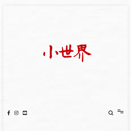
Skip
to
content
我們立足小世界，學習記錄浩瀚蒼穹
世新大學小世界