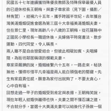
民國五十七年連續獲特殊優良教師及特殊保舉最優人員
的已退休校長王朝梅，與妻子章家梁（見下圖，攝影／
林侑萱），結褵六十五年，攜手跨越半世紀，去年獲台
灣美滿婚姻促進會選為第三屆十大幸福美滿婚姻夫妻。
住在景仁里，現年高齡八十八歲的王朝梅，從花蓮縣中
正國民小學校長一職退休後，夫婦倆平時寫書法、散步
運動，四代同堂，令人稱羨。
兩人雖不是自由戀愛結合，但彼此相敬如賓、夫唱婦
隨，為街坊鄰居稱頌的模範夫妻。
章家梁靦腆的說，婚姻維繫六十五年，一路走來，秘訣
無他，懂得珍惜平凡幸福是兩人能白頭偕老的關鍵。先
生有家庭責任感，願意為家付出就夠了，不要太貪心，
心中自有福。
回想走過一甲子的婚姻受到肯定與表揚，王朝梅笑說，
現在年輕人結婚快離得也快，夫妻之間不懂忍讓之道，
不合就分手，當選十大美滿夫妻可以給後代子孫做一個