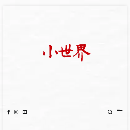
Skip
to
content
我們立足小世界，學習記錄浩瀚蒼穹
世新大學小世界