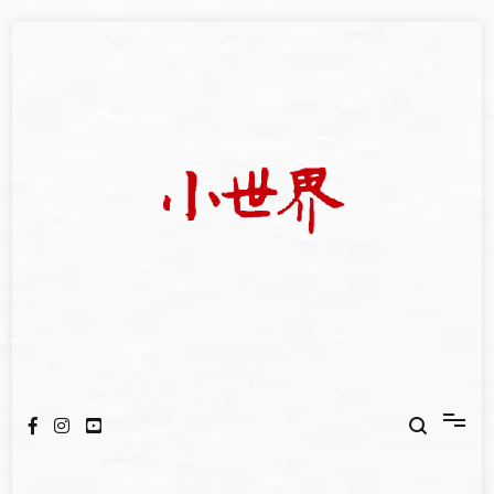
Skip
to
content
我們立足小世界，學習記錄浩瀚蒼穹
世新大學小世界