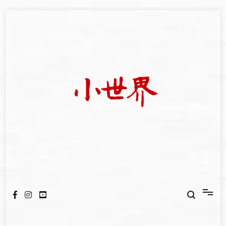
Skip
to
content
我們立足小世界，學習記錄浩瀚蒼穹
世新大學小世界