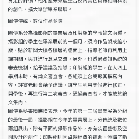
肯定的評價，他希望未來能整合校內其它資訊相關科系
的創作，擴大舉辦畢業聯展。
圖傳傳統、數位作品並陳
圖傳系分為攝影組的畢業展及印製組的學報論文兩種。
攝影組的學生在畢業展前的一個月，須將作品製成縮小
版，貼於新聞大樓各樓層的牆面上，指導老師再利用上
課期間，與其進行意見交流，另外，也透過資訊系統的
審查機制，給予建議及指導；印製組的學生，在大四上
學期末時，有論文審查會，各組須上台簡報其撰寫內
容，評審老師會給予建議，讓學生利用寒假進行修正，
開學後，再進行第二次審查，通過審查者，才能放於論
文集內。
圖傳系秘書陶應隆表示，今年的第十三屆畢業展為分組
的最後一屆。攝影組在今年的畢業展上，分傳統及數位
兩組展出，除有平面的攝影作品外，亦有裝置藝術及空
間設計的創作；印製組則因卓越經費的補助，添購了新