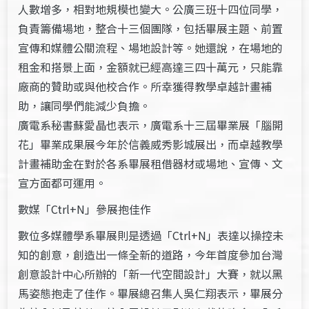
人數增多，相對地規模也變大。公廣三班十四位同學，
負責籌備場地，整合十三個團隊，包括畢展主題、前置
宣傳和媒體公關流程、場地設計等。她還說，在場地的
租金和搭景上面，金額就已經高達三四十萬元，只能靠
廠商的贊助或與他校合作。所幸獲得教學卓越計畫補
助，讓同學們能減少負擔。
廣電系秘書蘇愛晶也表示，廣電系十三屆畢業展「腦開
花」畢業成果展今年於信義威秀影城展出，而卓越教學
計畫補助金在對於各系畢展租借器材或場地、宣傳、文
宣方面都可運用。
數媒「Ctrl+N」參展抱佳作
數位多媒體學系畢展則是透過「Ctrl+N」表達以操控未
知的創意，創造出一條全新的道路，今年首度參加台灣
創意設計中心所辦的「新一代空間設計」大賽，就以黑
馬姿態抱走了佳作。畢展總召集人吳仁翔表示，畢展分