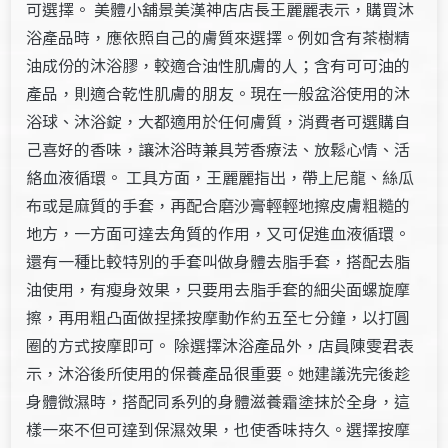
可選擇。 美體小舖景美漢神店店長王麗麗表示，購買沐
浴產品時，應依照自己的膚質來選擇。例如含有茶樹精
油成份的沐浴膠，較適合油性肌膚的人；含有可可油的
產品，則適合乾性肌膚的朋友。現在一般盆浴使用的沐
浴球、沐浴錠，大都適用於任何膚質，消費者可選購自
己喜好的香味，讓沐浴時兼具芳香療法、放鬆心情、活
絡血液循環。 工具方面，王麗麗指出，帶上尼龍、絲瓜
布或是麻質的手套，再配合磨沙膏輕輕地擦皮膚粗糙的
地方，一方面可達去角質的作用，又可促進血液循環。
還有一種比較特別的手套叫做身體去脂手套，搭配去脂
油使用，有瘦身效果，只要用去脂手套的細尖面螺旋摩
擦，再用粗凸面做捏揉按摩動作約五至七分鐘，以打圓
圈的方式按摩即可。 除選擇沐浴產品外，店員陳雯君表
示，沐浴後所使用的保養產品很重要。她建議洗完後趁
身體微濕時，搭配同系列的身體滋養霜塗抹於全身，這
樣一來不但可達到保濕效果，也使香味持久。選擇按摩