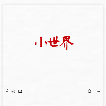
Skip
to
content
我們立足小世界，學習記錄浩瀚蒼穹
世新大學小世界