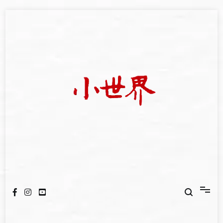
Skip
to
content
我們立足小世界，學習記錄浩瀚蒼穹
世新大學小世界