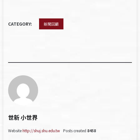
CATEGORY:
新聞回顧
世新 小世界
Website
http://shuj.shu.edu.tw
Posts created
8458