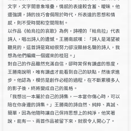
文字，文字間意象堆疊，情感的表達較含蓄、曖昧。他
還強調，詩的技巧會侷限於時代，所表達的思想和情
感，則不受時間和空間限制。
以作品《帕烏拉的哀歌》為例，詩裡的「帕烏拉」代表
詩人，唱出詩人的遺憾。王勝南感嘆：「詩人是渴望被
聽見的，這首詩是寫給很努力卻沒顯赫名聲的詩人，我
想為他們編織一個遲來的桂冠。」
對自己的作品雖然充滿自信，卻時常保有謙虛的態度，
王勝南說明，唯有謙虛才能看到自己的缺點，然後求進
步。他認為，模仿是創作必經的過程，在不斷累積多人
的影子後，終將變成自己的風格。
「我想出一本屬於自己的詩集，一本當你傷心時，可以
陪在你身邊的詩集。」王勝南的詩自然、純粹、真誠、
簡單，因為他隨時讓自己保持思想上的純淨，他笑著
說，能有一、兩首作品被留下來，就很令人開心了。