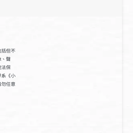
包括但不
像、聲
權法保
學系《小
請勿任意