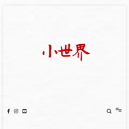
Skip
to
content
我們立足小世界，學習記錄浩瀚蒼穹
世新大學小世界