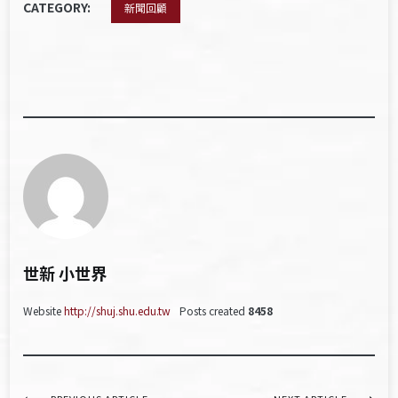
CATEGORY:
新聞回顧
世新 小世界
Website
http://shuj.shu.edu.tw
Posts created
8458