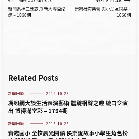
文
PREVIOUS ARTICLE
NEXT ARTICLE
新聞系棒二連霸 刷新大專盃紀
康輔社育樂營 與小朋友同樂 –
章
錄 – 1868期
1868期
導
覽
Related Posts
新聞回顧
2016-10-28
馮翊綱大談生活表演藝術 體驗相聲之趣 繞口令演
出 博得滿堂彩 – 1794期
新聞回顧
2016-10-26
實踐國小 全校晨光閱讀 快樂說故事小學生角色扮