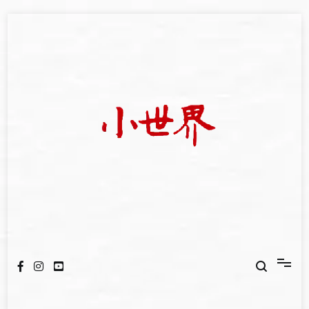
Skip
to
content
我們立足小世界，學習記錄浩瀚蒼穹
世新大學小世界