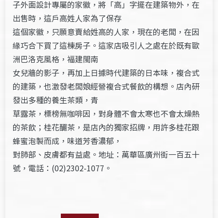
子外面設計專屬的家徽，將「高」字擺在建築物外，在
出售時，這戶高姓人家為了保存
這個家徽，只願意賣給姓高的人家，現在的老闆，在因
緣巧合下買了這棟房子。這家店吸引人之處在於既有歐
洲巴洛克風格，福建閩南
女兒牆的影子，再加上日據時代建築的日本味，複合式
的建築，也激發老闆娘經營複合式餐飲的構想。店內研
發出多種的養生茶類，青
草露茶，標榜無咖啡因，對身體不會太寒也不會太燥熱
的茶飲；桂花釅茶，是店內的獨家招牌，用許多桂花跟
蜂蜜泡製而成，味道芳香濃郁，
對肺部、皮膚都有益處。地址：萬華區廣州街一百五十
號，電話：(02)2302-1077。