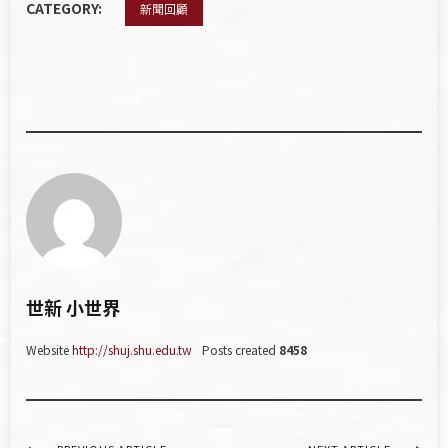
CATEGORY:
新聞回顧
世新 小世界
Website
http://shuj.shu.edu.tw
Posts created
8458