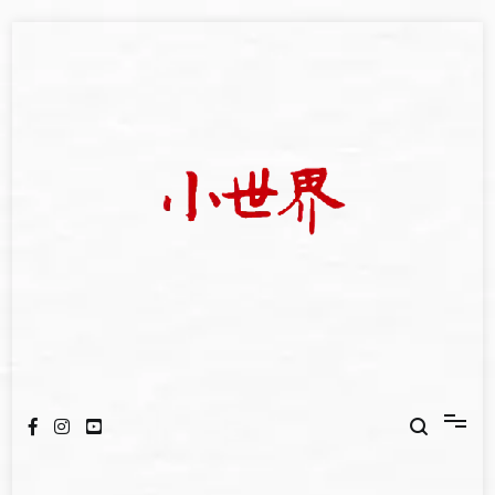
Skip
to
content
我們立足小世界，學習記錄浩瀚蒼穹
世新大學小世界