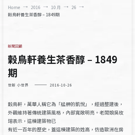
Home
2016
10 月
26
榖鳥軒養生茶香醇 – 1849期
新聞回顧
榖鳥軒養生茶香醇 – 1849
期
世新 小世界
2016-10-26
穀鳥軒，萬華人稱它為「艋舺的凱悅」，經過整建後，
外觀維持著傳統建築風格，內部寬敞明亮。老闆娘吳玫
瑢表示，這棟建築物已
有近一百年的歷史，蓋這棟建築的姓高，仿造歐洲在房