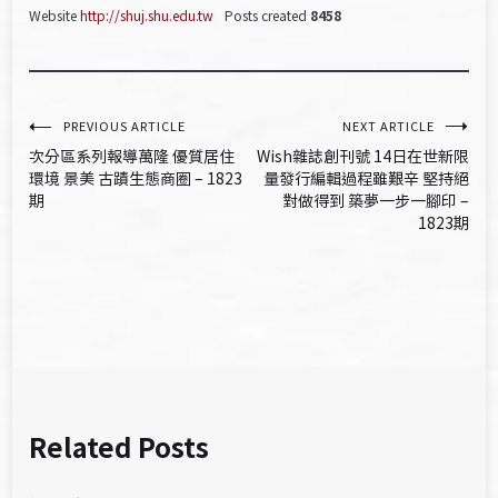
Website
http://shuj.shu.edu.tw
Posts created
8458
文
PREVIOUS ARTICLE
NEXT ARTICLE
次分區系列報導萬隆 優質居住
Wish雜誌創刊號 14日在世新限
章
環境 景美 古蹟生態商圈 – 1823
量發行編輯過程雖艱辛 堅持絕
期
對做得到 築夢一步一腳印 –
導
1823期
覽
Related Posts