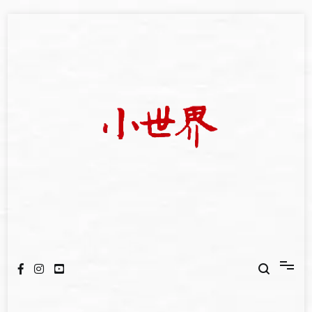
Skip
to
content
我們立足小世界，學習記錄浩瀚蒼穹
世新大學小世界