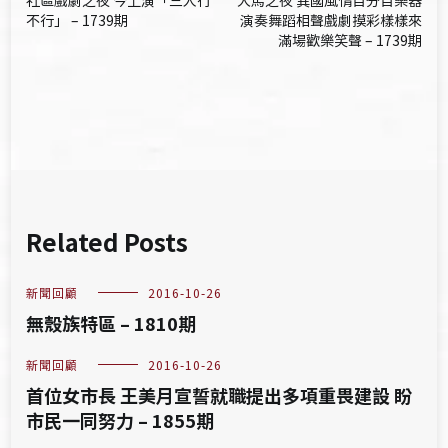
社區戲劇之夜 今上演「三人行
大馬之夜 異國風情百分百樂器
章
不行」 – 1739期
演奏舞蹈相聲戲劇摸彩樣樣來
滿場歡樂笑聲 – 1739期
導
覽
Related Posts
新聞回顧
2016-10-26
無殼族特區 – 1810期
新聞回顧
2016-10-26
首位女市長 王美月宣誓就職提出多項重畏建設 盼
市民一同努力 – 1855期