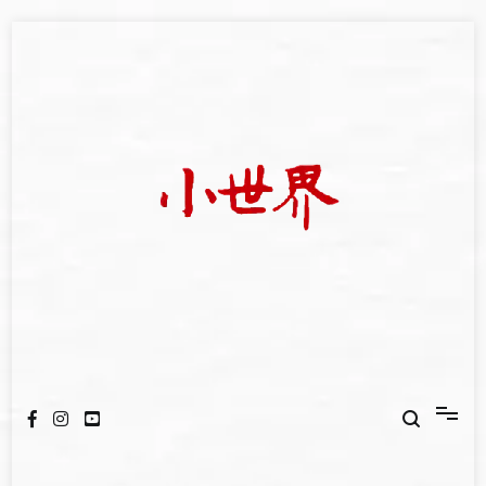
Skip
to
content
我們立足小世界，學習記錄浩瀚蒼穹
世新大學小世界