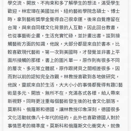
學交流、開放、不拘束和多了解學生的想法，滿受學生
歡迎。林宏璋在美國加州、紐約藝術學院念碩士、博士
時，拿到藝術獎學金覺得自己很幸運。後來自覺應留在
台灣，與來自同樣文化背景的人互動，因此回台教書，
也從事藝術企畫，生活充實忙碌，並計畫出書。談到接
觸藝術方面的知識，他說，大部分都是來自於書本，比
較喜歡現代藝術。第一次到美國時，才發覺並非書上平
面所接觸的那樣，書上的圖片單一，原作則有很多不同
的層次、多元等立體感，原作跟拷貝之間相差很多，因
而對以前的認知完全改觀。林教授喜歡到各地做研究，
他說，靈感來自於生活，大大小小的事情都覺得有趣藝
術是多元、開放、無所不在，充滿各式各樣，給人帶來
新視野。同時更注重每個藝術發生後的社會文化脈落。
莫斯科、俄羅斯和德國，讓林教授印象深刻，德國很多
文化活動就像八十年代的紐約，此外也喜歡德國人對於
事情思考的精準度。莫斯科和俄羅斯文化衝突大，就像