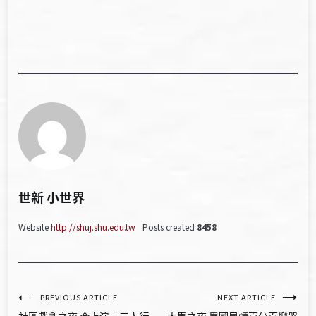
世新 小世界
Website
http://shuj.shu.edu.tw
Posts created
8458
文
PREVIOUS ARTICLE
NEXT ARTICLE