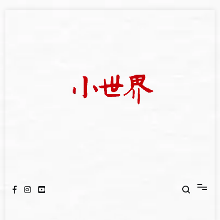
Skip
to
content
我們立足小世界，學習記錄浩瀚蒼穹
世新大學小世界