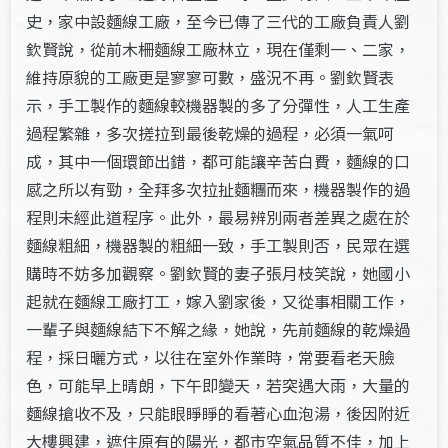
史，家中設麵線工廠，至今已傳了三代的工廠負責人劉
欽賢說，從前木柵麵線工廠林立，現在僅剩一、二家，
維持原貌的工廠更是寥寥可數，盛況不再。劉欽賢表
示，手工製作的麵線較機器製的多了分彈性，人工生產
過程繁雜，多次搓拉到最後乾燥的過程，必須一氣呵
成，其中一個環節出錯，都可能讓辛苦白費，麵線的口
感之所以有勁，全拜多次拉扯麵糰而來，機器製作的過
程則未經此道程序。此外，最易辨別兩者差異之處在於
麵線粗細，機器製的粗細一致，手工製則否，民眾在選
購時不妨多加觀察。劉欽賢的妻子張月枝笑說，她國小
起就在麵線工廠打工，嫁入劉家後，又從事相關工作，
一輩子與麵線結下不解之緣，她說，先前麵線的乾燥過
程，採日曬方式，以往在室外作業時，常要看老天臉
色，可能早上晴朗，下午即變天，若突遇大雨，大量的
麵線搶收不及，只能眼睜睜的看著心血泡湯，後因附近
大樓興建，遮住原有的陽光，都市空氣品質不佳，加上