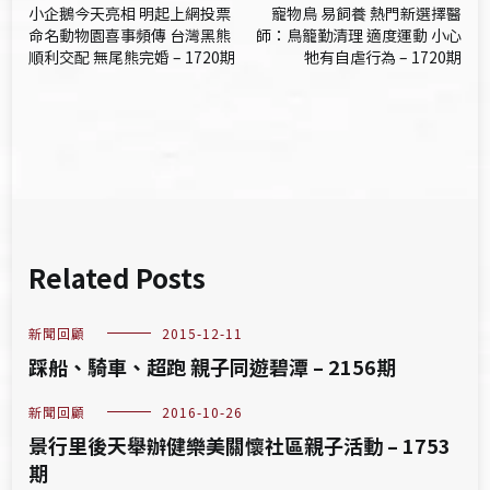
小企鵝今天亮相 明起上網投票
寵物鳥 易飼養 熱門新選擇醫
章
命名動物園喜事頻傳 台灣黑熊
師：鳥籠勤清理 適度運動 小心
順利交配 無尾熊完婚 – 1720期
牠有自虐行為 – 1720期
導
覽
Related Posts
新聞回顧
2015-12-11
踩船、騎車、超跑 親子同遊碧潭 – 2156期
新聞回顧
2016-10-26
景行里後天舉辦健樂美關懷社區親子活動 – 1753
期