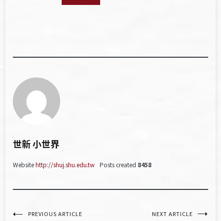
世新 小世界
Website
http://shuj.shu.edu.tw
Posts created
8458
文
PREVIOUS ARTICLE
NEXT ARTICLE