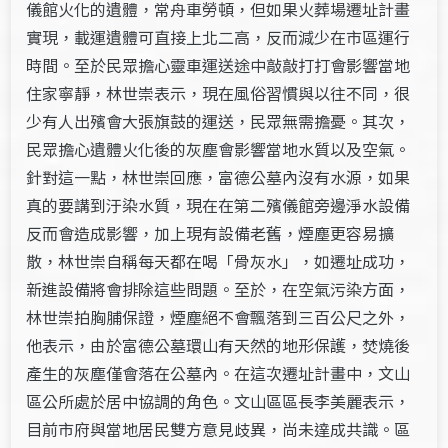
儀館火化的遺體，常舟車勞頓，但如果火葬場遷址計畫
實現，載運遺體可直接上北二高，反而減少在市區運行
時間。至於民眾擔心靈車運送途中敲敲打打會影響當地
住家寧靜，林世崇表示，現在風俗習慣與以往不同，很
少有人出殯會大張旗鼓的運送，民眾無需擔憂。其次，
民眾擔心遺體火化後的灰塵會影響當地水質以及空氣。
針對這一點，林世崇回應，富德公墓內沒有水源，如果
真的要講到汙染水質，現在在第二殯儀館旁邊淨水設備
反而會造成影響，加上現有設備老舊，煙塵更容易擴
散，林世崇自稱每天都在喝「骨灰水」，如遷址成功，
新進設備將會排除這些問題。至於，在空氣污染方面，
林世崇拍胸脯保證，煙塵絕不會飄落到三百公尺之外，
他表示，由於富德公墓環山有天然的地形保護，焚燒後
產生的灰塵僅會落在公墓內。在這次遷址計畫中，文山
區公所處於居中協調的角色。文山區區長李美麗表示，
目前市府與當地居民雙方意見歧異，尚未達成共識。區