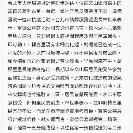
台北市火葬場遷址計畫初步評估，位於文山區博嘉里的
富德公墓列為第一首選，當地居民反彈聲浪不斷，準備
發動一連串抗議活動。台北市殯葬服務處處長林世崇表
示，富德公墓就地理和交通位置而言，較內湖、六張犛
等地方適合，只要通過市府相關程序及與居民溝通後，
即可動工。博嘉里現有木柵焚化爐，對環境已造成一定
程度的汙染，之前垃圾掩埋場，好不容易復育成公園，
如今聽到自己的家園還要蓋火葬場，里民深感不平。萬
興里里長謝啟峰指出，長期以來文山區居民飽受許多負
面建設之苦，身心都受到威脅。原來焚化爐造成的空氣
污染問題、垃圾場的交通噪音問題都還存在的同時，未
來火葬場也將進駐文山區，居民皆嚴厲譴責，表示不願
意接受。針對里民的疑慮，林世崇表示，並非對博嘉里
民有所不公，而是在市府團隊實地考察後，富德公墓最
符合遷址條件。就交通而言，富德公墓鄰近第二殯儀
館，僅需十五分鐘路程，以往從第一殯儀館送到第二殯