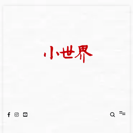
Skip
to
content
我們立足小世界，學習記錄浩瀚蒼穹
世新大學小世界