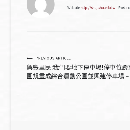
Website
http://shuj.shu.edu.tw
Posts c
文
PREVIOUS ARTICLE
興豐里民:我們要地下停車場!停車位嚴
章
園規畫成綜合運動公園並興建停車場 – 1
導
覽