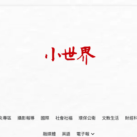
我們立足小世界，學習記錄浩瀚蒼穹
世新大學小世界
炎專區
攝影報導
國際
社會社福
環保公衛
文教生活
財經
融媒體
英語
電子報