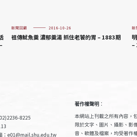
新聞回顧
2016-10-26
新
活
祖傳魷魚羹 濃郁羹湯 抓住老饕的胃 – 1883期
明
–
–
著作權聲明
：
本網站上刊載之所有內容，
2)2236-8225
限於文字、圖片、攝影、影
13
音、軟體及檔案，均受著作
e01@mail.shu.edu.tw