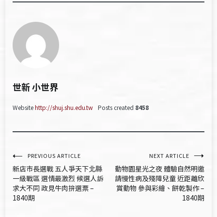
世新 小世界
Website
http://shuj.shu.edu.tw
Posts created
8458
文
PREVIOUS ARTICLE
NEXT ARTICLE
新店市長選戰 五人爭天下北縣
動物園星光之夜 體驗自然明邀
章
一級戰區 選情最激烈 候選人訴
請慢性病及殘障兒童 近距離欣
求大不同 政見牛肉拚選票 –
賞動物 參與彩繪、餅乾製作 –
導
1840期
1840期
覽