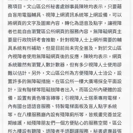
務項目。文山區公所秘書處辦事員陳映均表示，只要藉
由盲用電腦輔具、視障上網資訊系統等上網設備，可以
將網頁的文字及圖案內容，轉化為語音及點字，讓視障
者也能自由瀏覽區公所網頁的服務內容。無障礙網頁主
要是行政院研考會推動，針對視障人士上網所需要的輔
具系統有所補助，但是目前尚未完全普及。對於文山區
內視障者使用無障礙網頁後的反應，陳映均表示，網頁
系統雖然有瀏覽人數計數器，但有多少視障人士使用卻
難以估計。另外，文山區公所為方便殘障人士洽公，設
置許多的無障礙措施。在區公所一樓大廣場採全平面設
計，沒有階梯等阻礙肢障者出入。而區公所內硬體的設
備，設置有黃色導盲磚導；引視障人士搭乘專用電梯，
內有國台語語音服務、特製電梯面板及盲人點字系統
等。在八樓服務廳內設有殘障廁所等，皆規畫完善並定
期維護，給殘障朋友們一個方便貼心的服務空間。區公
所九樓設有聽障、語障者手語翻譯服務，秘書處專員張