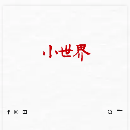
Skip
to
content
我們立足小世界，學習記錄浩瀚蒼穹
世新大學小世界