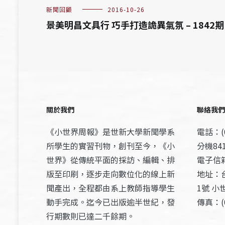
新聞回顧
2016-10-26
景美明昌文具行 巧手打造詭異氣氛 – 1842期
關於我們
聯絡我們
《小世界周報》是世新大學新聞學系
電話：(0
所學生的實習刊物，創刊至今，《小
分機841
世界》從傳統平面的採訪、編輯、排
電子信箱：
版至印刷，逐步走向數位化的線上新
地址：
聞產出，全程都由系上教師指導學生
1號 小
動手完成。迄今已出版逾半世紀，發
傳真：(0
行期數則已達二千餘期。