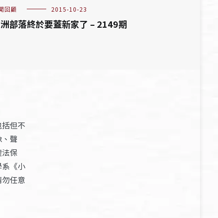
聞回顧
2015-10-23
洲部落終於要蓋新家了 – 2149期
包括但不
像、聲
權法保
學系《小
請勿任意