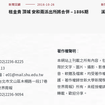
新聞回顧
2016-10-26
新
租金貴 頂城 安和兩派出所將合併 – 1886期
溪
著作權聲明
：
本網站上刊載之所有內容，
2)2236-8225
限於文字、圖片、攝影、影
13
音、軟體及檔案，均受著作
e01@mail.shu.edu.tw
護，著作權歸世新大學新聞
台北市文山區木柵路一段17巷
世界周報》所有，未經授權
世界周報
轉載，歡迎分享。
2)2236-9094