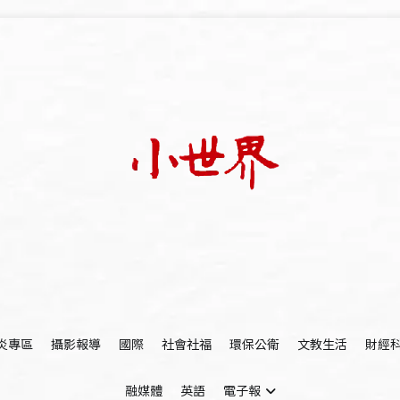
我們立足小世界，學習記錄浩瀚蒼穹
世新大學小世界
炎專區
攝影報導
國際
社會社福
環保公衛
文教生活
財經
融媒體
英語
電子報