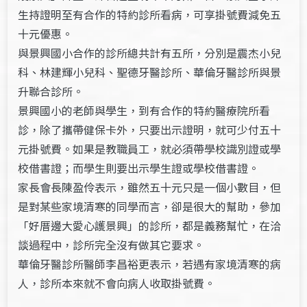
生持證明至有合作的特約診所看病，可享掛號費減免五
十元優惠。
與景興國小合作的診所總共計有五所，分別是震杰小兒
科、林建輝小兒科、聖德牙醫診所、華倫牙醫診所與景
升聯合診所。
景興國小的老師與學生，到有合作的特約醫療院所看
診，除了攜帶健保卡外，只要出示證明，就可少付五十
元掛號費。如果是教職員工，就必須帶學校識別證或學
校借書證；而學生則要出示學生證或學校借書證。
家長會長陳盈伶表示，雖然五十元只是一個小數目，但
是對某些家境清寒的同學而言，卻是很大的幫助，參加
「好厝邊大愛心護景興」的診所，都是義務幫忙，在洽
談過程中，診所完全沒有做其它要求。
華倫牙醫診所醫師李昌裕更表示，若遇有家境清寒的病
人，診所本來就不會向病人收取掛號費。