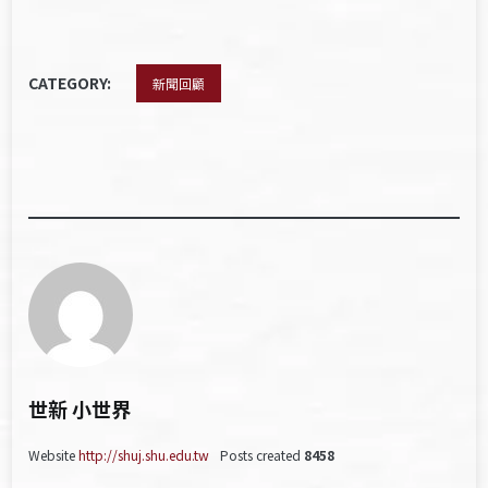
CATEGORY:
新聞回顧
世新 小世界
Website
http://shuj.shu.edu.tw
Posts created
8458