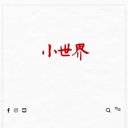
Skip
to
content
我們立足小世界，學習記錄浩瀚蒼穹
世新大學小世界