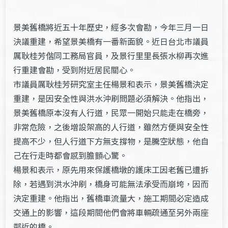
景美舊橋將近五十年歷史，經多次會勘，今年三月一日
決議重建，希望景美橋有一番新面貌。近日台北市議員
厲耿桂芳偕同工務局官員，及景行里里長張水柳再次進
行重建會勘，受到附近居民關心。
市議員厲耿桂芳研究室主任楊景和表示，景美舊橋決定
重建，是因安全性與洪水沖刷問題必須解決。他指出，
景美舊橋原本沒有人行道，民眾一開始只能走在橋旁，
非常危險，之後增設架高的人行道，雖然方便與安全性
提高不少，但人行道下方無支撐物，是騰空狀態，他自
己在行走時都會感到膽顫心驚。
楊景和表示，原先用來保護橋墩的護床工因老舊已遭拆
除，若遇到洪水沖刷，橋身可能無法承受而崩垮，因而
決定重建。他指出，舊橋車流量大，施工期間必定造成
交通上的影響，這段期間他們會將車輛疏通至另外兩座
鄰近的橋。