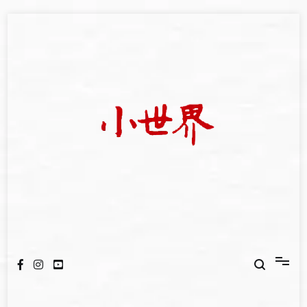
Skip
to
content
我們立足小世界，學習記錄浩瀚蒼穹
世新大學小世界