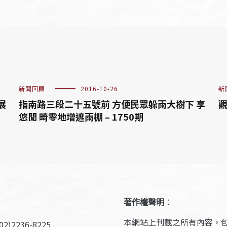
新聞回顧
2016-10-26
新
展
指南路三段二十五號前 方便民眾躲雨大樹下 享
觀
悠閒 畸零地增遮雨棚 – 1750期
著作權聲明
：
本網站上刊載之所有內容，
2)2236-8225