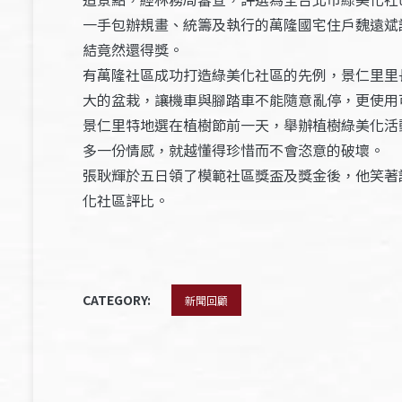
一手包辦規畫、統籌及執行的萬隆國宅住戶魏遠斌
結竟然還得獎。
有萬隆社區成功打造綠美化社區的先例，景仁里里
大的盆栽，讓機車與腳踏車不能隨意亂停，更使用
景仁里特地選在植樹節前一天，舉辦植樹綠美化活
多一份情感，就越懂得珍惜而不會恣意的破壞。
張耿輝於五日領了模範社區獎盃及獎金後，他笑著
化社區評比。
CATEGORY:
新聞回顧