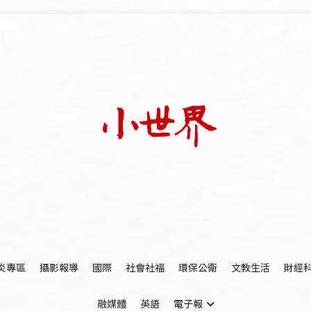
我們立足小世界，學習記錄浩瀚蒼穹
世新大學小世界
炎專區
攝影報導
國際
社會社福
環保公衛
文教生活
財經
融媒體
英語
電子報