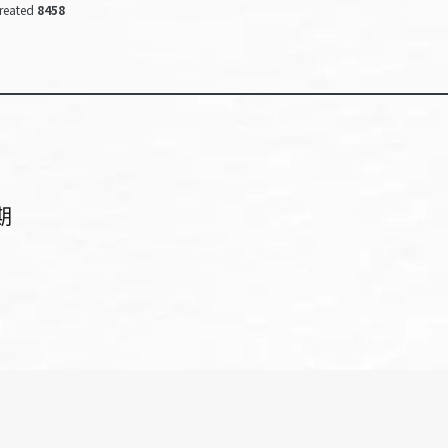
reated
8458
期