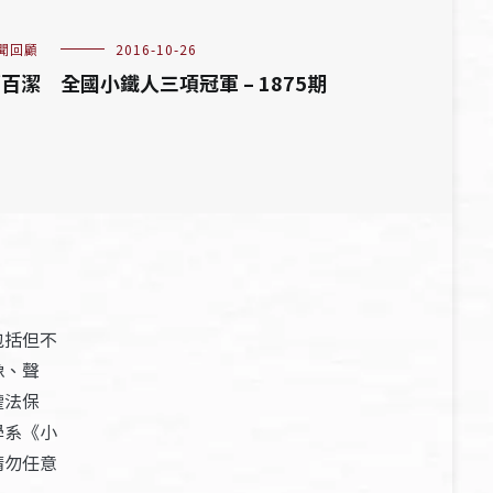
聞回顧
2016-10-26
百潔 全國小鐵人三項冠軍 – 1875期
包括但不
像、聲
權法保
學系《小
請勿任意