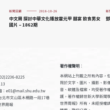
新聞回顧
2016-10-26
新
中文周 探討中華文化播放霍元甲 囍宴 飲食男女
鄧
國片 – 1862期
著作權聲明
：
本網站上刊載之所有內容，
2)2236-8225
限於文字、圖片、攝影、影
13
音、軟體及檔案，均受著作
e01@mail.shu.edu.tw
護，著作權歸世新大學新聞
台北市文山區木柵路一段17巷
世界周報》所有，未經授權
世界周報