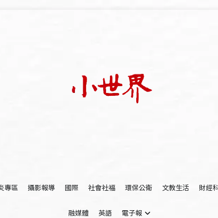
我們立足小世界，學習記錄浩瀚蒼穹
世新大學小世界
炎專區
攝影報導
國際
社會社福
環保公衛
文教生活
財經
融媒體
英語
電子報