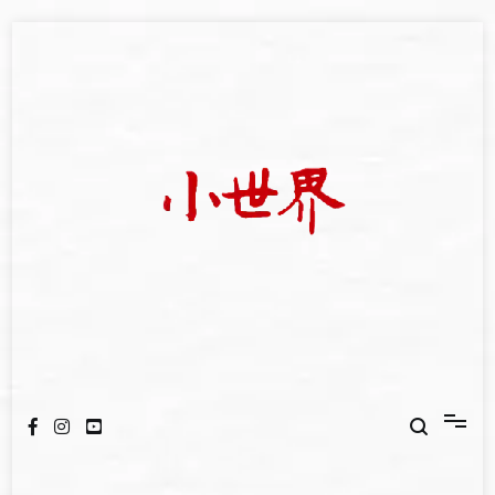
Skip
to
content
我們立足小世界，學習記錄浩瀚蒼穹
世新大學小世界