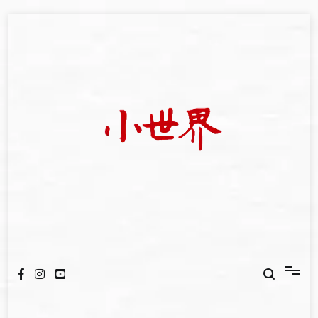
Skip
to
content
我們立足小世界，學習記錄浩瀚蒼穹
世新大學小世界