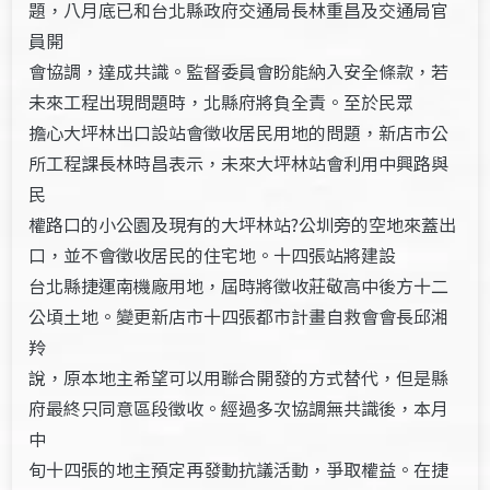
題，八月底已和台北縣政府交通局長林重昌及交通局官
員開
會協調，達成共識。監督委員會盼能納入安全條款，若
未來工程出現問題時，北縣府將負全責。至於民眾
擔心大坪林出口設站會徵收居民用地的問題，新店市公
所工程課長林時昌表示，未來大坪林站會利用中興路與
民
權路口的小公園及現有的大坪林站?公圳旁的空地來蓋出
口，並不會徵收居民的住宅地。十四張站將建設
台北縣捷運南機廠用地，屆時將徵收莊敬高中後方十二
公頃土地。變更新店市十四張都市計畫自救會會長邱湘
羚
說，原本地主希望可以用聯合開發的方式替代，但是縣
府最終只同意區段徵收。經過多次協調無共識後，本月
中
旬十四張的地主預定再發動抗議活動，爭取權益。在捷