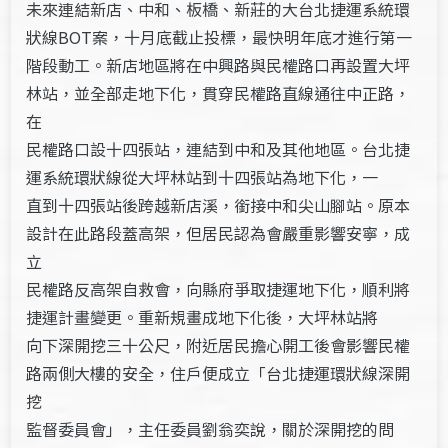
未來連結新店、中和、板橋、新莊的大台北捷運系統環
狀線BOT案，十月底截止投標，最快明年底才進行第一
階段動工。新店地區將在中興路與民權路口再設置大坪
林站，並全部走地下化，貫穿民權路直線通往中正路，
在
民權路口設十四張站，連結到中和及其他地區。台北捷
運系統環狀線從大坪林站到十四張站為地下化，一
直到十四張站後跨越新店溪，銜接中和尖山腳站。原本
設計在此路段蓋高架，但居民認為會嚴重影響安寧，成
立
民權路反高架自救會，向縣府爭取捷運地下化，順利將
捷運計畫變更。重新規畫成地下化後，大坪林站將
向下深開挖三十公尺，附近居民擔心開工後會影響民權
路兩側大樓的安全，住戶便成立「台北捷運環狀線深開
挖
監督委員會」，主任委員劉翁奕說，關於深開挖的問