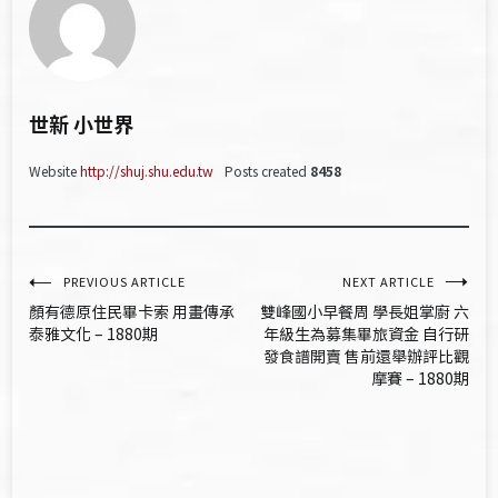
世新 小世界
Website
http://shuj.shu.edu.tw
Posts created
8458
文
PREVIOUS ARTICLE
NEXT ARTICLE
顏有德原住民畢卡索 用畫傳承
雙峰國小早餐周 學長姐掌廚 六
章
泰雅文化 – 1880期
年級生為募集畢旅資金 自行研
發食譜開賣 售前還舉辦評比觀
導
摩賽 – 1880期
覽