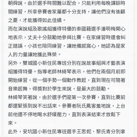
朝舜說，由於選手時間難以配合，只能利用每晚課餘時
間練習，所幸參賽者家屬都十分支持，讓他們沒有後顧
之憂，才能獲得如此佳績。
而在演說組及歌謠組獲得特優的泰國籍選手潘明梅開心
地表示，丈夫十分鼓勵她參與比賽，在家練習時還會糾
正錯誤，小孩也陪同練習，讓她備感窩心，她認為是家
人的力量讓她獲此殊榮。
另外，雙城國小新住民專班分別在說故事組與才藝表演
組獲得特優。指導老師林綺琴表示，他們在兩個月前即
開始練習，從一個手勢一個動作教起，直到現在可隨著
音樂起舞，得獎對於學生來說，是最大的鼓勵。
林綺琴笑著說，由於選手們是第一次參賽，直到比賽前
都還緊張到說不出話來。參賽者阮氏鳳害羞地說，上台
前他還不停地喝水舒緩壓力，直到表演結束才放鬆下
來。
此外，安坑國小新住民專班選手王思妮、黎氏青分別拿