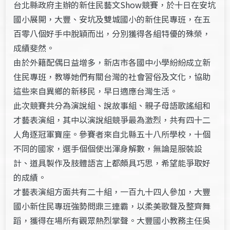
台北縣政府主辦的新住民藝文Show競賽，於十日在安坑
國小展開，大豐、安坑及雙城國小的新住民專班，在五
百零八個好手中脫穎而出，分別獲得各組特優的殊榮，
成績斐然。
由於外籍配偶日益增多，新店市各國中小學紛紛成立新
住民專班，教導她們有關台灣的社會習俗及文化，協助
這些來自異鄉的新移民，早日適應台灣生活。
此次競賽共分為演說組、說故事組、親子母語歌謠組和
才藝表演組，其中以演說組競爭最為激烈，共有四十二
人角逐冠軍寶座。參賽者來自北縣五十八所學校，十個
不同的國家，選手個個使出渾身解數，無論是服裝設
計、道具製作及肢體語言上都頗具巧思，希望能爭取好
的成績。
才藝表演組方面共有二十組，一百九十四人參加，大豐
國小新住民專班強勢問鼎三連霸，以柔美歌聲及整齊舞
蹈，獲得在場所有觀眾熱烈掌聲。大豐國小教務主任吳