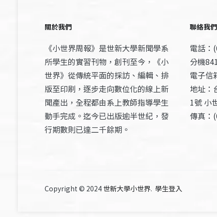
關於我們
聯絡我們
《小世界周報》是世新大學新聞學系
電話：(0
所學生的實習刊物，創刊至今，《小
分機841
世界》從傳統平面的採訪、編輯、排
電子信箱：
版至印刷，逐步走向數位化的線上新
地址：
聞產出，全程都由系上教師指導學生
1號 小
動手完成。迄今已出版逾半世紀，發
傳真：(0
行期數則已達二千餘期。
Copyright © 2024
世新大學小世界
.
學生登入