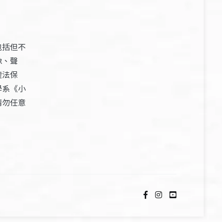
包括但不
像、聲
權法保
學系《小
請勿任意