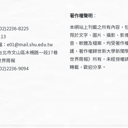
著作權聲明
：
本網站上刊載之所有內容，
2)2236-8225
限於文字、圖片、攝影、影
13
音、軟體及檔案，均受著作
e01@mail.shu.edu.tw
護，著作權歸世新大學新聞
台北市文山區木柵路一段17巷
世界周報》所有，未經授權
世界周報
轉載，歡迎分享。
2)2236-9094