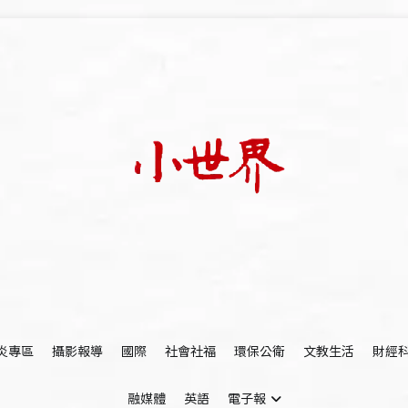
我們立足小世界，學習記錄浩瀚蒼穹
世新大學小世界
炎專區
攝影報導
國際
社會社福
環保公衛
文教生活
財經
融媒體
英語
電子報