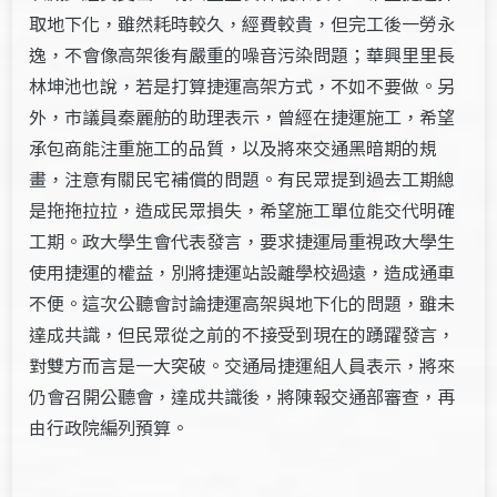
取地下化，雖然耗時較久，經費較貴，但完工後一勞永
逸，不會像高架後有嚴重的噪音污染問題；華興里里長
林坤池也說，若是打算捷運高架方式，不如不要做。另
外，市議員秦麗舫的助理表示，曾經在捷運施工，希望
承包商能注重施工的品質，以及將來交通黑暗期的規
畫，注意有關民宅補償的問題。有民眾提到過去工期總
是拖拖拉拉，造成民眾損失，希望施工單位能交代明確
工期。政大學生會代表發言，要求捷運局重視政大學生
使用捷運的權益，別將捷運站設離學校過遠，造成通車
不便。這次公聽會討論捷運高架與地下化的問題，雖未
達成共識，但民眾從之前的不接受到現在的踴躍發言，
對雙方而言是一大突破。交通局捷運組人員表示，將來
仍會召開公聽會，達成共識後，將陳報交通部審查，再
由行政院編列預算。