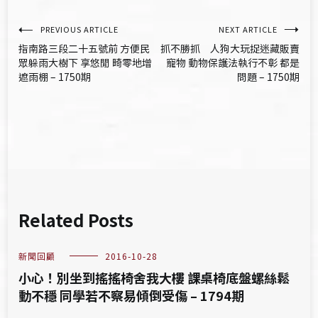
文
PREVIOUS ARTICLE
NEXT ARTICLE
指南路三段二十五號前 方便民
抓不勝抓 人狗大玩捉迷藏販賣
章
眾躲雨大樹下 享悠閒 畸零地增
寵物 動物保護法執行不彰 都是
遮雨棚 – 1750期
問題 – 1750期
導
覽
Related Posts
新聞回顧
2016-10-28
小心！別坐到搖搖椅舍我大樓 課桌椅底盤螺絲鬆
動不穩 同學若不察易傾倒受傷 – 1794期