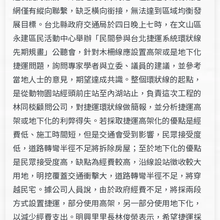
網僅有縱向聯繫，缺乏橫向銜接，無法達到區域均衡發
展目標。台北縣政府交通局於四日晚上七時，在文山區
永建區民活動中心舉辦「民間參與台北捷運系統環狀線
先期規畫」公聽會，針對木柵線應設置高架或是地下化
捷運問題，詢問專家學者與立委、議員的建議，並參考
當地人士的意見，期望達成共識。整個環狀線的起點，
是從動物園站經頭前庄站至內湖站止，負責這次工程的
林同棪顧問公司，對捷運環狀線做簡報，並分析捷運高
架或地下化的利弊得失。若採取捷運高架化的優點是經
費低、施工時間短，但是交通會受到影響，民眾接受度
低，道路轉彎半徑不足將拆除房屋；至於地下化的優點
是民眾接受度高，缺點為經費較高，沿線設站徵收較大
用地，明挖覆蓋交通衝擊大，道路轉彎半徑不足，將穿
越民宅。據公司人員說，由於政府經費不足，將採兩段
方式設置捷運，部分使用高架，另一部分使用地下化，
以減少經費支出。明興里里長林俊榮表示，希望捷運採