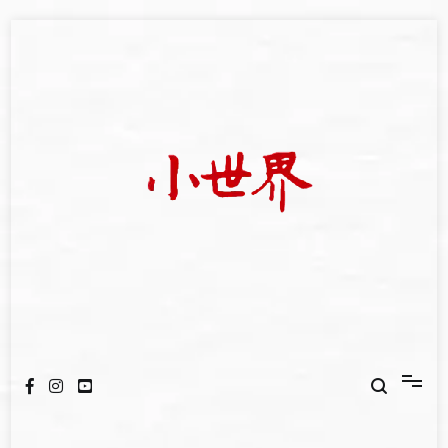
Skip
to
content
我們立足小世界，學習記錄浩瀚蒼穹
世新大學小世界