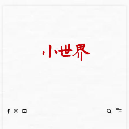
Skip
to
content
我們立足小世界，學習記錄浩瀚蒼穹
世新大學小世界