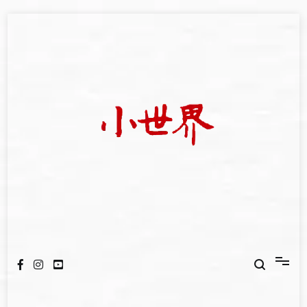
Skip
to
content
我們立足小世界，學習記錄浩瀚蒼穹
世新大學小世界