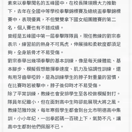
素來以拳擊聞名的五峰國中，在校長陳瑛姍大力推動
下，去年在全國中等學校拳擊錦標賽及總統盃拳擊錦標
賽中，表現優異，不但雙雙拿下國女組團體賽的第二
名，個人賽也有不錯成績。
曾經是五峰國中第一屆拳擊隊隊員，現任教練的劉宗泰
表示，練習前的熱身不可馬虎，伸展操和柔軟度都須足
夠，全身筋骨才不易受傷。
劉宗泰舉出幾項拳擊的基本訓練，像是每天練體能、基
本腳步、模擬假想敵揮拳速度、肌力及協調性訓練，還
有用牙齒舉啞鈴，是為訓練學生的脖子對重量的習慣，
在比賽時若被擊中，脖子後仰時才不易受傷。
除了平常訓練，教練也會安排學生至各校做模擬對打。
隊員年紀雖小，但在面對高中生時卻能展現大將之風。
教練范雅玲說，每年寒假學生都會到台北市明德高中集
訓，小小年紀，一出拳起碼一百磅上下，氣勢不凡，讓
高中生都對他們佩服不已。