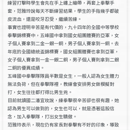
練習打擊時學生會先在手上纏上繃帶，再套上拳擊手
套，范雅玲說每天不斷練習結果，學生的手指幾乎都破
皮流血，還是咬牙忍受，繼續苦練。
事實也證明辛苦是有代價的，九十四年的全國中等學校
拳擊錦標賽中，五峰國中拿到國女組團體賽的亞軍，女
子個人賽拿到二金一銀一銅，男子個人賽拿到一銅。去
年底的全國總統盃錦標賽，國女組團體賽也拿到亞軍，
女子個人賽拿到一金一銀二銅，男子個人賽則拿到二銀
二銅的優異成績。
五峰國中拳擊隊隊員半數是女生，一般人認為女生體力
無法負荷，但在拳擊隊裡，教練會安排男女做模擬對
打，女生往往都打得比男生兇。
目前就讀國二潘宜玫說，練拳擊很辛苦卻也很有趣，她
認為男生可以做到的，女生也可以，就是憑著這股信
念，加入拳擊隊，打出女生驕傲。
范雅玲表示，現在仍有家長對拳擊有不好的印象，導致