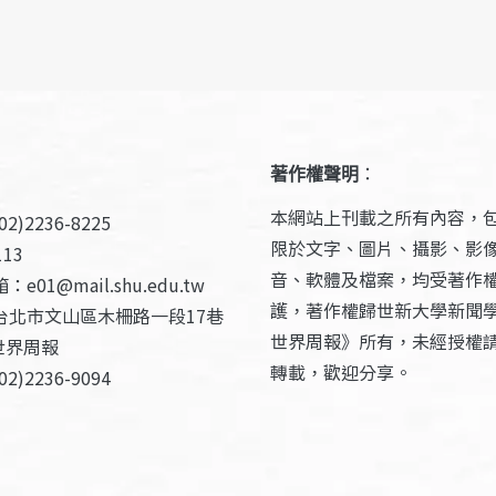
著作權聲明
：
本網站上刊載之所有內容，
2)2236-8225
限於文字、圖片、攝影、影
13
音、軟體及檔案，均受著作
e01@mail.shu.edu.tw
護，著作權歸世新大學新聞
台北市文山區木柵路一段17巷
世界周報》所有，未經授權
世界周報
轉載，歡迎分享。
2)2236-9094