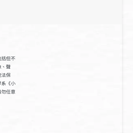
包括但不
像、聲
權法保
學系《小
請勿任意