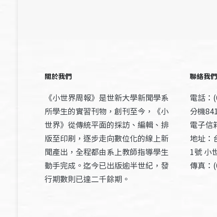
關於我們
聯絡我們
《小世界周報》是世新大學新聞學系
電話：(0
所學生的實習刊物，創刊至今，《小
分機841
世界》從傳統平面的採訪、編輯、排
電子信箱：
版至印刷，逐步走向數位化的線上新
地址：
聞產出，全程都由系上教師指導學生
1號 小
動手完成。迄今已出版逾半世紀，發
傳真：(0
行期數則已達二千餘期。