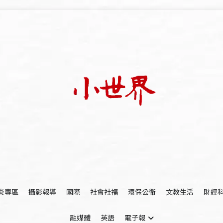
我們立足小世界，學習記錄浩瀚蒼穹
世新大學小世界
炎專區
攝影報導
國際
社會社福
環保公衛
文教生活
財經
融媒體
英語
電子報