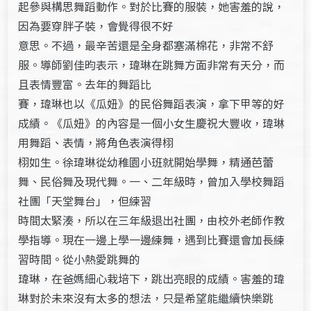
起參與構思舞蹈動作。對於比賽的服裝，她害羞的說，
因為要穿胖子裝，會覺得很不好
意思。不過，最辛苦還是全身都塞滿棉花，非常不舒
服。導師劉佳昀表示，瑋琳在跳舞方面非常有天分，而
且表情豐富。去年的舞蹈比
賽，瑋琳也以《瓜妞》的民俗舞蹈表演，拿下甲等的好
成績。《瓜妞》的內容是一個小女生慶祝大豐收，瑋琳
用舞蹈、表情，將角色表演得栩
栩如生。徐瑋琳從幼稚園小班就開始學舞，精通芭蕾
舞、民俗舞及現代舞。一、二年級時，曾加入學校舞蹈
社團「天堂舞台」，但練習
時間太緊湊，所以在三年級退出社團，由校外老師作教
學指導。現在一邊上學一邊練舞，遇到比賽還會加長練
習時間。從小熱愛跳舞的
瑋琳，在爸媽細心栽培下，跳出亮眼的成績。害羞的瑋
琳對於未來沒有太多的想法，只是希望能繼續快樂跳