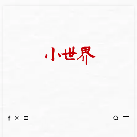
Skip
to
content
我們立足小世界，學習記錄浩瀚蒼穹
世新大學小世界