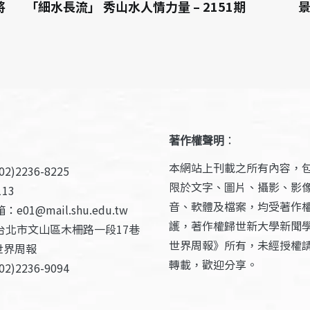
將
「細水長流」 秀山水人情力量 – 2151期
景
著作權聲明
：
本網站上刊載之所有內容，
2)2236-8225
限於文字、圖片、攝影、影
13
音、軟體及檔案，均受著作
e01@mail.shu.edu.tw
護，著作權歸世新大學新聞
台北市文山區木柵路一段17巷
世界周報》所有，未經授權
世界周報
轉載，歡迎分享。
2)2236-9094