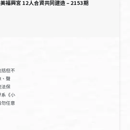
美福興宮 12人合資共同建造 – 2153期
包括但不
像、聲
權法保
學系《小
請勿任意