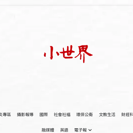
我們立足小世界，學習記錄浩瀚蒼穹
世新大學小世界
炎專區
攝影報導
國際
社會社福
環保公衛
文教生活
財經
融媒體
英語
電子報