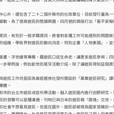
中心外，還包含了二十二個外縣市的社政單位，目前發行量為一
變動，為了提高遊民的閱讀興趣，四月號的頭版打出「看平安報
資訊，有別於一般求職資訊，將會對各種工作可能遇到的問題做
府組織、學術界對遊民的動向消息，特別企畫「人物素描」，並
漫畫、浮世繪等專欄，藉遊民口述生命史，讓更多遊民參與；四
一步舉例說，例如創世的尾牙活動介紹，除了讓遊民得知這個資
與遊民工作坊是因為曾經選修社發所開設的「萬華遊民研究」課
團體。
和市的台北市遊民收容所帶活動，融入遊民圈內進行田野研究，
民的發聲可以是種溝通，刊物已與日本的遊民報「路情」交流，
的社會不想看見遊民，但是在國外，遊民卻被視為國家發展的一
短工、單親婦女、外來移民等都涵蓋在內。遊民除了個人因素導