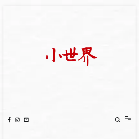
Skip
to
content
我們立足小世界，學習記錄浩瀚蒼穹
世新大學小世界