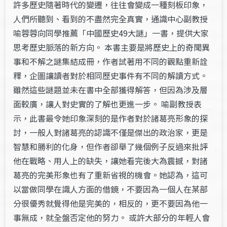
許多歷史隨著時代的變遷，往往會變成一種刻板印象，
人們所聽到、看到的不盡然完全真實，通識中心副教授
喻蓉蓉向同學推薦「中國歷史49大謎」一書，提供大家
思考歷史脈落的新方向。 本書主要是將歷史上的奇聞異
事和不解之謎集結成冊，作者試著用不同的觀點重新詮
釋，企圖讓讀者對於相同歷史事件有不同的解讀方式。
雖然這些謎題並未在書中全部獲得解答，但因為涉及層
面較廣，讓人對史實的了解也更進一步。 喻副教授表
示，此書最令她印象深刻的是作者對於諸葛亮形象的探
討，一般人對諸葛亮的認識不僅是傑出的政治家，更是
智慧和勝利的化身，但作者卻舉了幾個例子反過來批評
他在戰略、用人上的缺失，讓她看完後大為震撼，對諸
葛亮的完美形象也有了重新省視的機會。她認為，這可
以當做同學在識人方面的借鏡，不要因為一個人在某部
分很優秀就覺得他是完美的，相反的，更不要因為他一
事無成，就全盤否定他的努力。 或許大部分的年輕人會