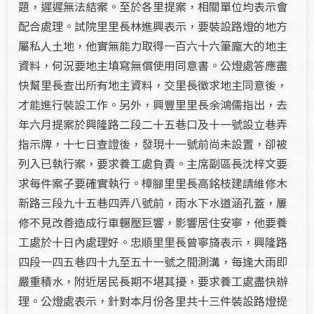
題，遲遲無法結案。至於各里提案，相關單位均表示會
配合處理。試院里里長林進興表示，要裝設路燈的地方
屬私人土地，他實無能力取得一百六十六筆龐大的地主
資料，何況要地主填寫無償使用同意書。公燈處答應盡
快幫里長查出所有地主資料，交里長徵求地主同意後，
才能進行裝設工作。另外，興豐里里長余鴻儒指出，去
年六月提案於興隆路二段二十五巷口及十一號設立巷弄
指示牌，十七日查證後，發現十一號前尚未設置，卻被
列入已執行案，要求養工處負責。主席副區長沈梓文要
求每件案子要確實執行。樟腳里里長高銘枝建請維修木
新路三段九十五巷四弄八號前，雨水下水道涵孔蓋，屢
修不見改善造成行車輾壓巨響，影響居住安寧，他要養
工處於十日內處理好。忠順里里長曾寧旖表示，興隆路
四段一四五巷四十九至五十一號之間測溝，每逢大雨即
嚴重積水，附近居民長期不堪其擾，要求養工處盡快辦
理。公燈處表示，針對本月份各里共十三件裝設路燈提