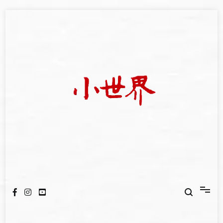
Skip
to
content
我們立足小世界，學習記錄浩瀚蒼穹
世新大學小世界