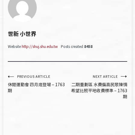
世新 小世界
Website
http://shuj.shu.edu.tw
Posts created
8458
文
PREVIOUS ARTICLE
NEXT ARTICLE
休閒運動會 四月底登場 – 1763
二期重劃區 水費偏高民眾陳情
章
期
希望比照平地收費標準 – 1763
期
導
覽