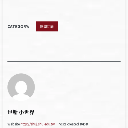
CATEGORY:
新聞回顧
世新 小世界
Website
http://shuj.shu.edu.tw
Posts created
8458