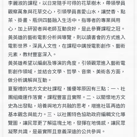
李麗淑的課程，以日常隨手可得的花草樹木，帶領學員
觀察萬象與花草交心，引領學員喜愛山水，讓焚香、點
茶、掛畫、瓶供四藝融入生活中。指導者的專業與用
心，加上研習者與老師互動良好，是此參賽課程之冠。
黃英雄的藝術電影分析與導覽，則以讀書會的方式進入
電影世界，深具人文性，在課程中講授電影創作、藝術
元素，教材豐富深入。
黃英雄希望以編劇及導演的角度，引領觀眾進入藝術電
影創作領域，並結合文學、哲學、音樂、美術各方面，
做分析講解與互動。
夏聖禮的地方文史社課程，獲優等原因有三點：一、社
團組織運作落實，課程豐富且實際。二、以關懷地方文
史為出發點，培養與地方共融的思考，增進社區再造的
基本觀念與能力。三、以社團特色協助政府編輯文化導
覽圖，讓民眾更了解這塊土地，發揮在地情感，讓民眾
凝聚共識，是最實際且意義深遠的公共參與。