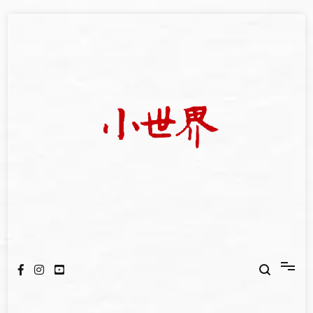
Skip
to
content
我們立足小世界，學習記錄浩瀚蒼穹
世新大學小世界