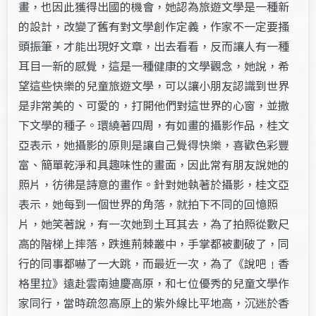
畫，也因此獲得出國的機會，她認為旅遊文學是一種新
的設計，改變了舊有對文學創作定義，作家不一定要搔
頭振筆，才能出現好文章，出去看看，反而讓人有一種
耳目一新的感覺，這是一種健康的文學觀念，她說，希
望這些快樂的兒童旅遊文學，可以讓小朋友認識到世界
是非常美的、可愛的，打開他們對這世界的心窗，並撒
下文學的種子。環繞著四周，有如畫的攝影作品，桂文
亞表示，她攝影的原則是讓自己覺得快樂，喜歡色彩豐
富、簡單乾淨和具趣味性的畫面，因此常有朋友說她的
照片，彷彿是詩意的畫作。針對她執著於攝影，桂文亞
表示，她每到一個世界的角落，就拍下不同的回憶照
片，她笑著說，有一次她到土耳其去，為了拍照從數尺
高的階梯上摔落，跌進荊棘叢中，手掌都被劃破了，同
行的同事都嚇了一大跳，而最近一次，為了《說吧﹗香
格里拉》遠赴雲南迪慶高原，和七位優秀的兒童文學作
家同行，當時疏忽高原上的紫外線比平地高，沉迷於香