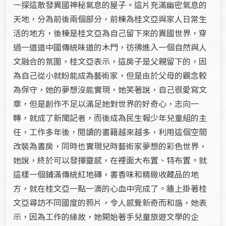
一探這散發異國神秘氣息的屋子。這片充滿幽密氣息的
天地，分為前後兩個部分，前棟為桂文亞與家人日常生
活的地方，後棟是桂文亞為自己留下來的異國世界，穿
過一道道中國傳統味道的木門，彷彿進入一個自然與人
文融合的氛圍，桂文亞表示，這房子是父親留下的，因
為自己從小就盼能成為藝術家，但是由於父母的觀念較
為保守，她的夢想沒能實現，她笑著說，自己很愛寫文
章，但是創作不足以滿足她對世界的好奇心，志向一
轉，就成了新聞記者，而後成為民生報少年兒童組的主
任，工作多年後，閱讀的書籍越來越多，利用這個空間
改裝為書房，同時也實現兒時藝術家夢想的彩色世界，
她說，終於可以發揮靈感，在裡面大布置、特布置。就
這樣一個鋪滿傳統紅地磚，書香味和精緻收藏品的地
方，就在桂文亞一點一滴的心血中完成了。牆上掛著桂
文亞尋訪不同國度的照片，令人感覺新奇而和諧，她表
示，因為工作的緣故，她開始著手兒童旅遊文學的企