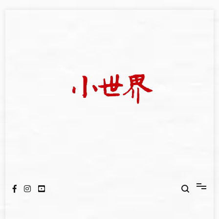
Skip
to
content
我們立足小世界，學習記錄浩瀚蒼穹
世新大學小世界