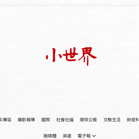
我們立足小世界，學習記錄浩瀚蒼穹
世新大學小世界
炎專區
攝影報導
國際
社會社福
環保公衛
文教生活
財經
融媒體
英語
電子報