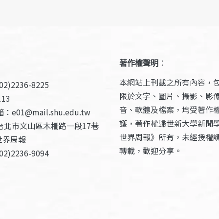
著作權聲明
：
本網站上刊載之所有內容，
2)2236-8225
限於文字、圖片、攝影、影
13
音、軟體及檔案，均受著作
e01@mail.shu.edu.tw
護，著作權歸世新大學新聞
台北市文山區木柵路一段17巷
世界周報》所有，未經授權
世界周報
轉載，歡迎分享。
2)2236-9094