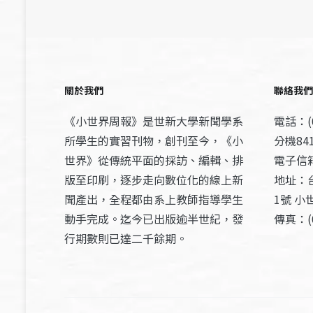
關於我們
聯絡我們
《小世界周報》是世新大學新聞學系
電話：(0
所學生的實習刊物，創刊至今，《小
分機841
世界》從傳統平面的採訪、編輯、排
電子信箱：
版至印刷，逐步走向數位化的線上新
地址：
聞產出，全程都由系上教師指導學生
1號 小
動手完成。迄今已出版逾半世紀，發
傳真：(0
行期數則已達二千餘期。