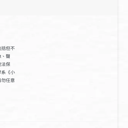
包括但不
像、聲
權法保
學系《小
請勿任意