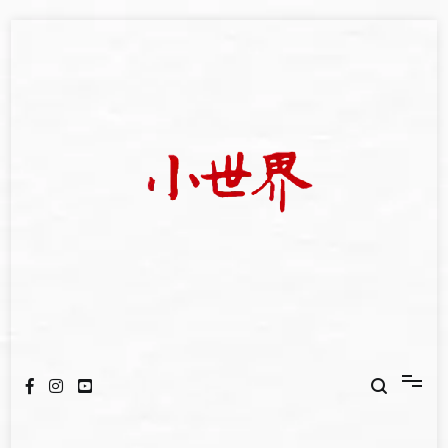
Skip
to
content
我們立足小世界，學習記錄浩瀚蒼穹
世新大學小世界