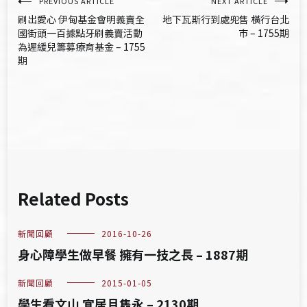
文
PREVIOUS ARTICLE
NEXT ARTICLE
刷出愛心 伊甸基金會明義賣全
地下瓦斯行到處兜售 橫行台北
章
國街頭一百據點牙刷義賣活動
市 – 1755期
為遲緩兒籌募療育基金 – 1755
導
期
覽
Related Posts
新聞回顧
2016-10-26
身心障學生做早餐 擁有一技之長 – 1887期
新聞回顧
2015-01-05
學生看文山 宜居且雋永 – 2130期