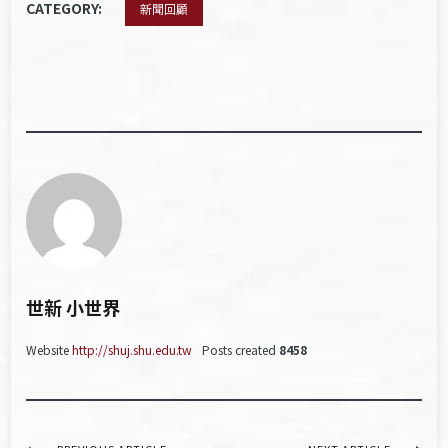
CATEGORY:
新聞回顧
世新 小世界
Website
http://shuj.shu.edu.tw
Posts created
8458